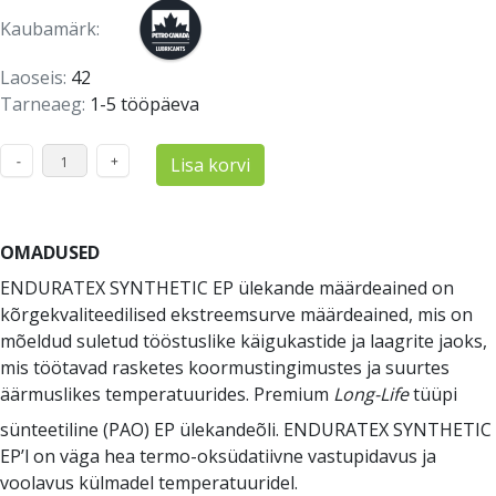
Kaubamärk:
Laoseis:
42
Tarneaeg:
1-5 tööpäeva
Lisa korvi
OMADUSED
ENDURATEX SYNTHETIC EP ülekande määrdeained on
kõrgekvaliteedilised ekstreemsurve määrdeained, mis on
mõeldud suletud tööstuslike käigukastide ja laagrite jaoks,
mis töötavad rasketes koormustingimustes ja suurtes
äärmuslikes temperatuurides.
Premium
Long-Life
tüüpi
sünteetiline (PAO) EP ülekandeõli.
ENDURATEX SYNTHETIC
EP’l on v
äga hea termo-oksüdatiivne vastupidavus ja
voolavus külmadel temperatuuridel.