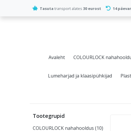
Tasuta
transport alates
30 eurost
14 päeva
Avaleht
COLOURLOCK nahahoold
Lumeharjad ja klaasipühkijad
Plas
Tootegrupid
COLOURLOCK nahahooldus (10)