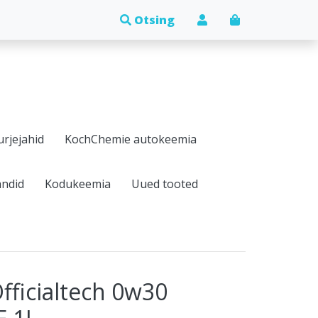
urjejahid
KochChemie autokeemia
andid
Kodukeemia
Uued tooted
fficialtech 0w30