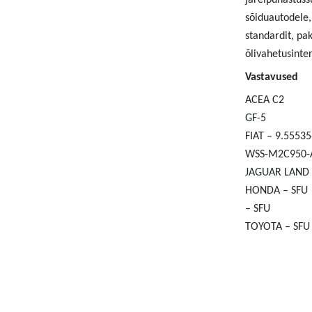
järelpuhastuss
sõiduautodele,
standardit, pa
õlivahetusinter
Vastavused
ACEA C2
GF-5
FIAT – 9.5553
WSS-M2C950-
JAGUAR LAND 
HONDA – SFU
– SFU
TOYOTA – SFU