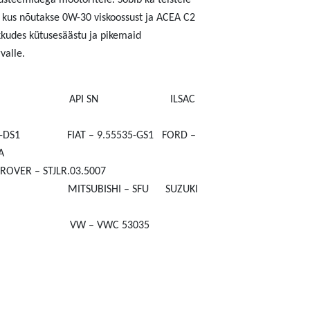
üsteemidega mootoritele. Sobib ka teistele
 kus nõutakse 0W-30 viskoossust ja ACEA C2
kkudes kütusesäästu ja pikemaid
valle.
API SN
ILSAC
5-DS1
FIAT – 9.55535-GS1
FORD –
A
ROVER – STJLR.03.5007
MITSUBISHI – SFU
SUZUKI
VW – VWC 53035