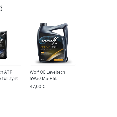
d
ch ATF
Wolf OE Leveltech
 full synt
5W30 MS-F 5L
47,00 €