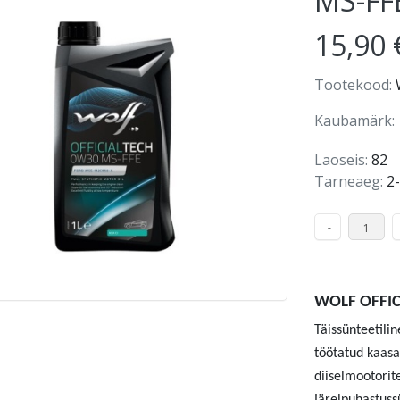
MS-FF
15,90 
Tootekood:
Kaubamärk:
Laoseis:
82
Tarneaeg:
2
WOLF OFFIC
Täissünteetilin
töötatud kaas
diiselmootorite