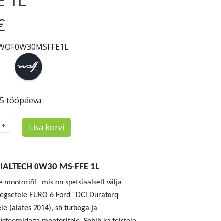
E 1L
€
WOF0W30MSFFE1L
-5 tööpäeva
Lisa korvi
IALTECH 0W30 MS-FFE 1L
e mootoriõli, mis on spetsiaalselt välja
aegsetele EURO 6 Ford TDCi Duratorq
le (alates 2014), sh turboga ja