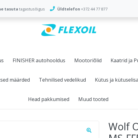
ne tasuta
tagastusõigus
Üldtelefon
+372 44 77 877
us
FINISHER autohooldus
Mootoriõlid
Kaatrid ja P
tsed määrded
Tehnilised vedelikud
Kütus ja kütuselis
Head pakkumised
Muud tooted
Wolf O